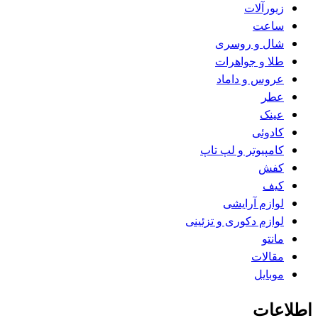
زیورآلات
ساعت
شال و روسری
طلا و جواهرات
عروس و داماد
عطر
عینک
کادوئی
کامپیوتر و لپ تاپ
کفش
کیف
لوازم آرایشی
لوازم دکوری و تزئینی
مانتو
مقالات
موبایل
اطلاعات