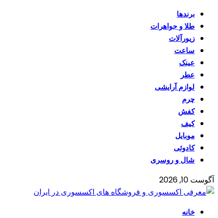
برندها
طلا و جواهرات
زیورآلات
ساعت
عینک
عطر
لوازم آرایشی
چرم
کفش
کیف
موبایل
کادوئی
شال و روسری
آگوست 10, 2026
خانه