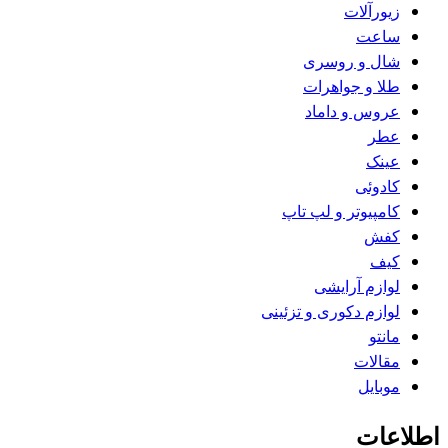
زیورآلات
ساعت
شال و روسری
طلا و جواهرات
عروس و داماد
عطر
عینک
کادوئی
کامپیوتر و لپ تاپ
کفش
کیف
لوازم آرایشی
لوازم دکوری و تزئینی
مانتو
مقالات
موبایل
اطلاعات