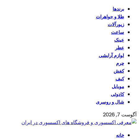
برندها
طلا و جواهرات
زیورآلات
ساعت
عینک
عطر
لوازم آرایشی
چرم
کفش
کیف
موبایل
کادوئی
شال و روسری
آگوست 7, 2026
خانه