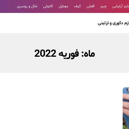
ازم آرایشی
چرم
کفش
کیف
موبایل
کادوئی
شال و روسری
ازم دکوری و تزئینی
ماه:
فوریه 2022