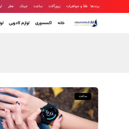
برندها
طلا و جواهرات
زیورآلات
ساعت
عینک
عطر
لو
خانه
اکسسوری
لوازم کادویی
لو
ساعت