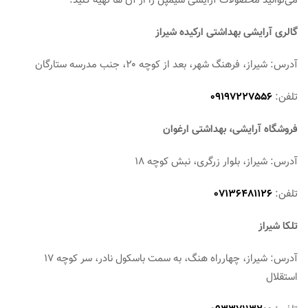
می‌توانید محصولات آرایشی سیمپل را از آن‌ ها تهیه کنید.
گالری آرایشی بهداشتی ارکیده شیراز
آدرس: شیراز، فرهنگ شهر، بعد از کوچه ۲۰، جنب مدرسه ستارگان
تلفن:
09197227556
فروشگاه آرایشی، بهداشتی ارغوان
آدرس: شیراز، بلوار زرگری، نبش کوچه ١٨
تلفن:
07136481126
تلکا شیراز
آدرس: شیراز، چهارراه هنگ، به سمت باسکول نادر، سر کوچه ۱۷
استقلال