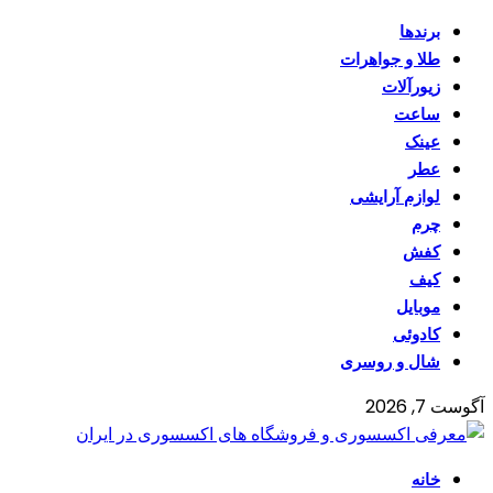
برندها
طلا و جواهرات
زیورآلات
ساعت
عینک
عطر
لوازم آرایشی
چرم
کفش
کیف
موبایل
کادوئی
شال و روسری
آگوست 7, 2026
خانه