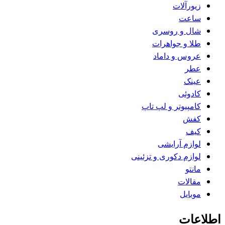
زیورآلات
ساعت
شال و روسری
طلا و جواهرات
عروس و داماد
عطر
عینک
کادوئی
کامپیوتر و لپ تاپ
کفش
کیف
لوازم آرایشی
لوازم دکوری و تزئینی
مانتو
مقالات
موبایل
اطلاعات