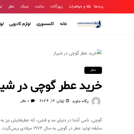
برندها
طلا و جواهرات
زیورآلات
ساعت
عینک
عطر
لو
خانه
اکسسوری
لوازم کادویی
لو
عطر
خرید عطر گوچی در شیراز ci
ژوئن 12, 2024
0 نظر
پگاه جاوید
گوچی، نامی آشنا در دنیای مد و فشن، که عطرهایش نیز به ما