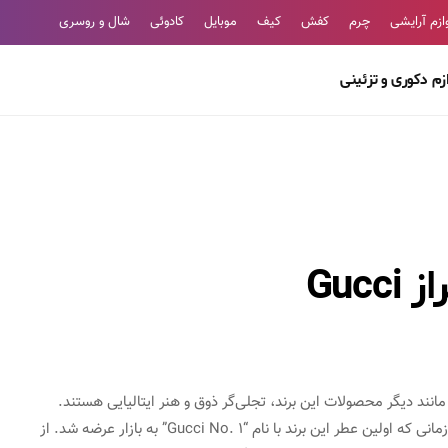
ازم آرایشی
چرم
کفش
کیف
موبایل
کادوئی
شال و روسری
ازم دکوری و تزئینی
Guc
نند دیگر محصولات این برند، تجلی‌گر ذوق و هنر ایتالیایی هستند.
سابقه تولید عطر در گوچی به سال 1974 میلادی برمی‌گردد، زمانی که اولین عطر این برند با نام “Gucci No. 1” به بازار عرضه شد. از