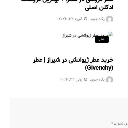
ادکلن اصلی
پگاه جاوید
فوریه 22, 2026
عطر
خرید عطر ژیوانشی در شیراز | عطر
(Givenchy)
پگاه جاوید
ژوئن 24, 2024
ری شده‌اند
*