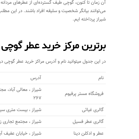
آن زمان تا کنون، گوچی طیف گسترده‌ای از عطرهای مردانه و ز
می‌توانند بیانگر شخصیت و سلیقه افراد باشند. در این مط
شیراز پرداخته ایم.
برترین مرکز خرید عطر گوچی د
در این جدول میتوانید نام و آدرس مراکز خرید عطر گوچی در شی
نام
آدرس
شیراز ، معالی آباد، م
فروشگاه مستر پرفیوم
267
گالری غیاثی
شیراز ، بیست متری سی
گالری عطر فسیل
شیراز ، مجتمع تجاری زیتو
عطر و ادکلن دینا
شیراز ، خیابان عفیف آبا