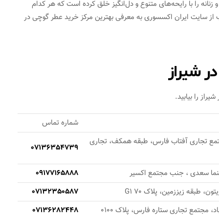
نانه را با رایحه‌های متنوع و دل‌انگیز خلق کرده است که هر کدام
لب از سایت ایران اکسسوری به معرفی بهترین مرکز خرید عطر گوچی در
ر شیراز
راز را بیابید.
شماره تماس
جتمع تجاری آفتاب فارس، طبقه همکف، تجاری
07136354739
نما سعدی ، جنب مجتمع اکسیر
09177165888
ن، طبقه زیززمین، پلاک G1 70
07132350587
د، مجتمع تجاری ستاره فارس، پلاک 0100
07136282448