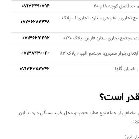
دفاصل کوچه 18 و 20
07136490794
شیراز ، عفیف آباد، مجتمع تجاری و تفریحی ستاره، تجاری 1 ، پلاک
07136282448
د، مجتمع تجاری ستاره فارس، پلاک 0120
07136291492
تدای بلوار مطهری، مجتمع الهیه، پلاک 113
07138430040
 خیابان گلها
07136353042
قدر است؟
ل مختلفی از جمله نوع عطر، حجم، و محل خرید بستگی دارد. با این
رد: