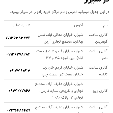
در این جدول میتوانید آدرس و نام مراکز خرید رادو را در شیراز ببینید.
نام
آدرس
شماره تماس
گالری ساعت
شیراز، خیابان معالی آباد، نبش
07136383474
گوهربین
بهاران، مجتمع تجاری آرین
گالری ساعت
شیراز، خیابان قصردشت (رحمت
07136278282
نصر
آباد)، بین کوچه 35 و 37
گالری ساعت
شیراز، خیابان کریم خان زند،
09177160613
تابنده
خیابان هفت تیر، سمت چپ
شیراز، خیابان عفیف آباد، مجتمع
گالری زیپو
تجاری و تفریحی ستاره فارس،
09171207868
تجاری 2، پلاک 2080
گالری ساعت
شیراز، خیابان عفیف آباد، مجتمع
07136484459