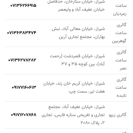
شیراز، خیابان ستارخان، حدفاصل
ساعت
07136266915
خیابان عفیف آباد و ولیعصر
زمردیان
گالری
شیراز، خیابان معالی آباد، نبش
ساعت
07136383474
بهاران، مجتمع تجاری آرین
گوهربین
گالری
شیراز، خیابان قصردشت (رحمت
ساعت
07136278282
آباد)، بین کوچه 35 و 37
نصر
گالری
شیراز، خیابان کریم خان زند، خیابان
ساعت
09177160613
هفت تیر، سمت چپ
تابنده
شیراز، خیابان عفیف آباد، مجتمع
گالری زیپو
تجاری و تفریحی ستاره فارس، تجاری
09171207868
2، پلاک 2080