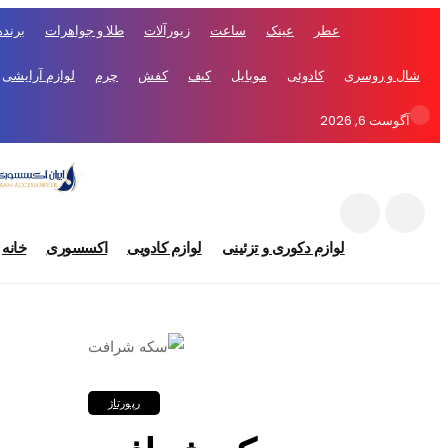
عطر
عینک
ساعت
زیورآلات
طلا و جواهرات
برندها
شال و روسری
کادوئی
موبایل
کیف
کفش
چرم
لوازم آرایشی
آگوست 6, 2026
لوازم دکوری و تزئینی
لوازم کادویی
اکسسوری
خانه
رپورتاژ