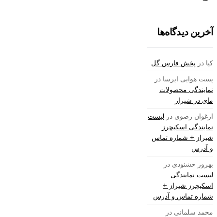
آخرین دیدگاه‌ها
کیا
در
پخش فارس گل
پست هوایی ایرسا
در
نمایندگی محصولات
مای در شیراز
ارغوان رضوی
در
لیست
نمایندگی اسکیچرز
شیراز + شماره تماس
و آدرس
بهروز خشنودی
در
لیست نمایندگی
اسکیچرز شیراز +
شماره تماس و آدرس
محمد سلمانی
در