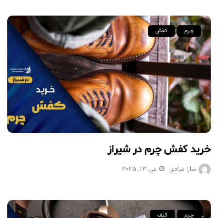
چرم
کفش
خرید کفش چرم در شیراز
سارا مرادی
می 13, 2025
چرم
کیف