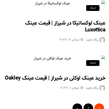
عینک
عینک لوکساتیکا در شیراز | قیمت عینک
Luxottica
پگاه جاوید
جولای 3, 2024
عینک
خرید عینک اوکلی در شیراز | قیمت عینک Oakley
پگاه جاوید
جولای 1, 2024
2
1