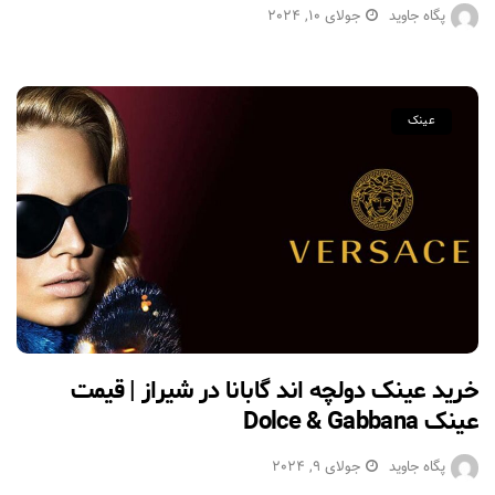
پگاه جاوید
جولای 10, 2024
عینک
خرید عینک دولچه اند گابانا در شیراز | قیمت
عینک Dolce & Gabbana
پگاه جاوید
جولای 9, 2024