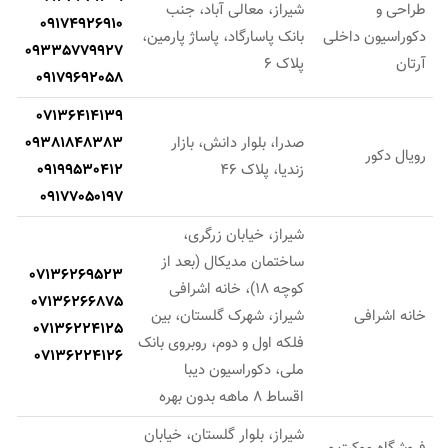
طراحی و
شیراز، معالی آباد، جنب
09174926910
دکوراسیون داخلی
بانک پاسارگاد، پاساژ پارمین،
09335779927
آرتان
پلاک 6
09179692058
07136414139
صدرا، بلوار دانش، بازار
09381848383
رویال دکور
زندیا، پلاک 46
09199530412
09177050197
شیراز، خیابان زرگری،
ساختمان مدیکال (بعد از
07136269523
کوچه 18)، خانه اشرافی
07136266875
خانه اشرافی
شیراز، شهرک گلستان، بین
07136224125
فلکه اول و دوم، روبروی بانک
07136224126
ملی، دکوراسیون دیبا
اقساط 8 ماهه بدون بهره
شیراز، بلوار گلستان، خیابان