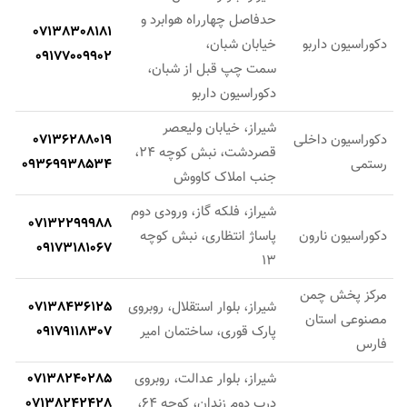
حدفاصل چهارراه هوابرد و
07138308181
دکوراسیون داربو
خیابان شبان،
09177009902
سمت چپ قبل از شبان،
دکوراسیون داربو
شیراز، خیابان ولیعصر
دکوراسیون داخلی
07136288019
قصردشت، نبش کوچه 24،
رستمی
09369938534
جنب املاک کاووش
شیراز، فلکه گاز، ورودی دوم
07132299988
دکوراسیون نارون
پاساژ انتظاری، نبش کوچه
09173181067
13
مرکز پخش چمن
شیراز، بلوار استقلال، روبروی
07138436125
مصنوعی استان
پارک قوری، ساختمان امیر
09179118307
فارس
شیراز، بلوار عدالت، روبروی
07138240285
درب دوم زندان، کوچه 64،
07138242428