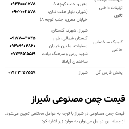
فروشگاه موکت و
معزی، جنب کوچه 8
09360001578
تزئینات داخلی
(شیراز، بلوار هفت تنان،
09020011578
ثانوی
خیابان معزی، جنب کوچه 8)
شیراز، شهرک گلستان،
گلستان شمالی، بلوار
09177004845
کلینیک ساختمانی
مساوات، ما بین خیابان
09309902820
حاتمی
شهید رزمی و سرهنگ بیات،
07136515519
ساختمان آپادانا
پخش فارس گل
شیراز
07132257559
قیمت چمن مصنوعی شیراز
قیمت چمن مصنوعی در شیراز با توجه به عوامل مختلفی تعیین می‌شود.
از جمله این عوامل می‌توان به موارد زیر اشاره کرد: