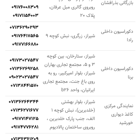
بازرگانی بذرافشان
روبروی گالری مبل عرفان،
09176008309
پلاک 20
09171154003
07136290293
دکوراسیون داخلی
شیراز، زرگری، نبش کوچه 9
09176417565
رادا
09177166880
شیراز، ستارخان، بین کوچه
09173027547
3 و 5، مجتمع تجاری بهاران
دکوراسیون داخلی
07136269258
شیراز، بلوار امیرکبیر، رو به
برنا
09023027547
روی باغ جنت، مجتمع تجاری
07138441570
ایرانیان، واحد b26
شیراز، بلوار بهشتی
07136264344
نمایندگی مرکزی
(خلدبرین)، نبش کوچه 1
07136271677
کاغذ دیواری
الف، جنب پارک خلدبرین ،
09177147125
خورشید
روبروی ساختمان پالادیوم
09174776281
07136361209