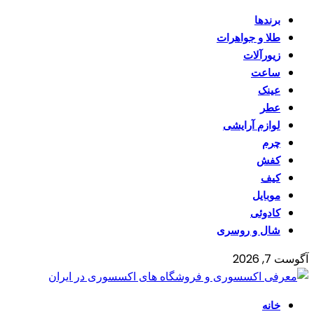
برندها
طلا و جواهرات
زیورآلات
ساعت
عینک
عطر
لوازم آرایشی
چرم
کفش
کیف
موبایل
کادوئی
شال و روسری
آگوست 7, 2026
خانه