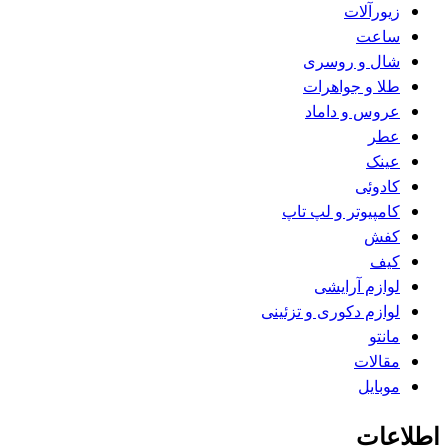
زیورآلات
ساعت
شال و روسری
طلا و جواهرات
عروس و داماد
عطر
عینک
کادوئی
کامپیوتر و لپ تاپ
کفش
کیف
لوازم آرایشی
لوازم دکوری و تزئینی
مانتو
مقالات
موبایل
اطلاعات