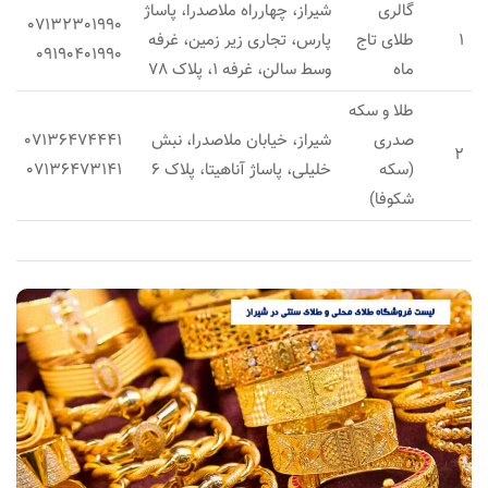
گالری
​شیراز، چهارراه ملاصدرا، پاساژ
07132301990
1
طلای تاج
پارس، تجاری زیر زمین، غرفه
09190401990
ماه
وسط سالن، غرفه 1، پلاک 78
طلا و سکه
صدری
شیراز، خیابان ملاصدرا، نبش
07136474441
2
(سکه
خلیلی، پاساژ آناهیتا، پلاک 6
07136473141
شکوفا)