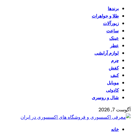
برندها
طلا و جواهرات
زیورآلات
ساعت
عینک
عطر
لوازم آرایشی
چرم
کفش
کیف
موبایل
کادوئی
شال و روسری
آگوست 7, 2026
خانه