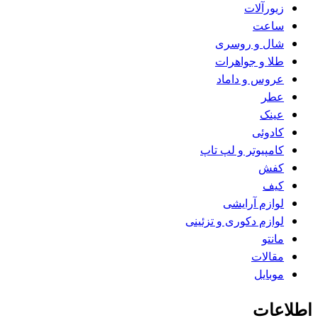
زیورآلات
ساعت
شال و روسری
طلا و جواهرات
عروس و داماد
عطر
عینک
کادوئی
کامپیوتر و لپ تاپ
کفش
کیف
لوازم آرایشی
لوازم دکوری و تزئینی
مانتو
مقالات
موبایل
اطلاعات