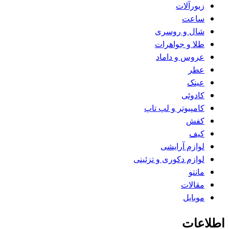
زیورآلات
ساعت
شال و روسری
طلا و جواهرات
عروس و داماد
عطر
عینک
کادوئی
کامپیوتر و لپ تاپ
کفش
کیف
لوازم آرایشی
لوازم دکوری و تزئینی
مانتو
مقالات
موبایل
اطلاعات