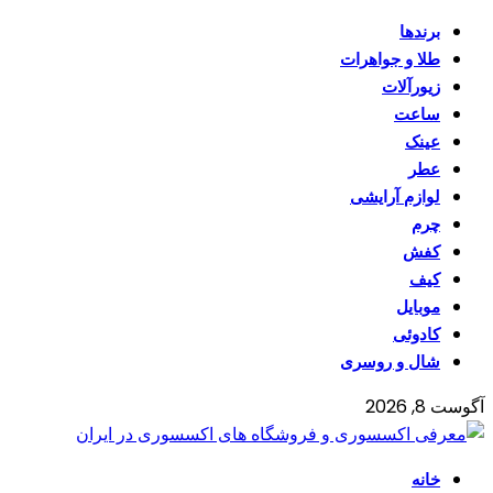
برندها
طلا و جواهرات
زیورآلات
ساعت
عینک
عطر
لوازم آرایشی
چرم
کفش
کیف
موبایل
کادوئی
شال و روسری
آگوست 8, 2026
خانه