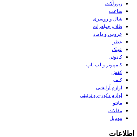
زیورآلات
ساعت
شال و روسری
طلا و جواهرات
عروس و داماد
عطر
عینک
کادوئی
کامپیوتر و لپ تاپ
کفش
کیف
لوازم آرایشی
لوازم دکوری و تزئینی
مانتو
مقالات
موبایل
اطلاعات