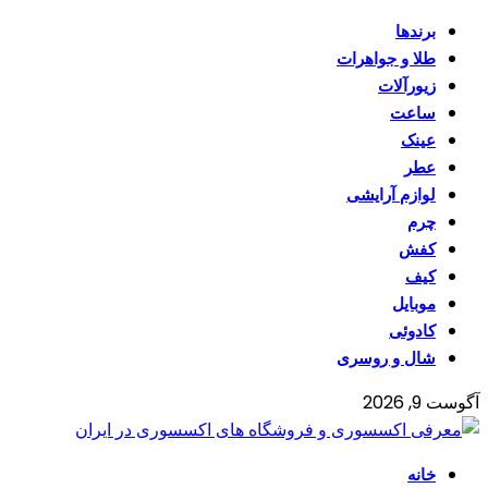
برندها
طلا و جواهرات
زیورآلات
ساعت
عینک
عطر
لوازم آرایشی
چرم
کفش
کیف
موبایل
کادوئی
شال و روسری
آگوست 9, 2026
خانه