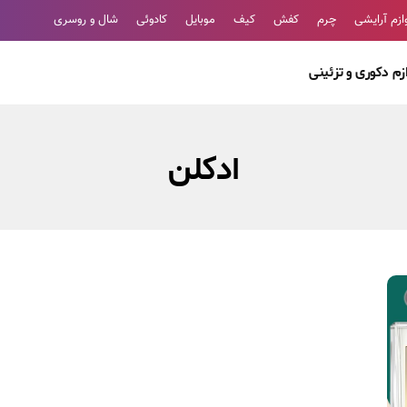
ازم آرایشی
چرم
کفش
کیف
موبایل
کادوئی
شال و روسری
ازم دکوری و تزئینی
ادکلن