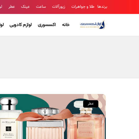
برندها
طلا و جواهرات
زیورآلات
ساعت
عینک
عطر
لو
خانه
اکسسوری
لوازم کادویی
لو
عطر